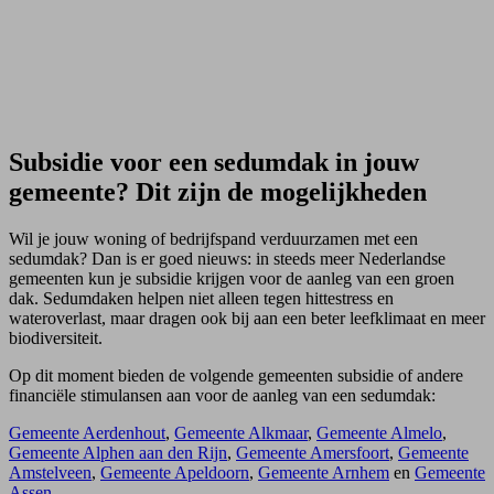
Subsidie voor een sedumdak in jouw
gemeente? Dit zijn de mogelijkheden
Wil je jouw woning of bedrijfspand verduurzamen met een
sedumdak? Dan is er goed nieuws: in steeds meer Nederlandse
gemeenten kun je subsidie krijgen voor de aanleg van een groen
dak. Sedumdaken helpen niet alleen tegen hittestress en
wateroverlast, maar dragen ook bij aan een beter leefklimaat en meer
biodiversiteit.
Op dit moment bieden de volgende gemeenten subsidie of andere
financiële stimulansen aan voor de aanleg van een sedumdak:
Gemeente Aerdenhout
,
Gemeente Alkmaar
,
Gemeente Almelo
,
Gemeente Alphen aan den Rijn
,
Gemeente Amersfoort
,
Gemeente
Amstelveen
,
Gemeente Apeldoorn
,
Gemeente Arnhem
en
Gemeente
Assen
.