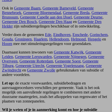
Ook in
Gemeente Baarn
,
Gemeente Barneveld
,
Gemeente
Bennebroek
,
Gemeente Bloemendaal
,
Gemeente Breda
,
Gemeente
Brunssum
,
Gemeente Capelle aan den IJssel
,
Gemeente Deurne
,
Gemeente Den Bosch
,
Gemeente Den Haag
en
Gemeente Den
Helder
zijn subsidieregelingen beschikbaar of in ontwikkeling.
Verder doen de gemeenten
Ede
,
Eindhoven
,
Enschede
,
Gorinchem
,
Gouda
,
Groningen
,
Haarlem
,
Hellendoorn
,
Helmond
,
Hengelo
en
Hoorn
mee met stimuleringsregelingen voor groendaken.
Daarnaast kunnen inwoners van
Gemeente Katwijk
,
Gemeente
Leiden
,
Gemeente Leeuwarden
,
Gemeente Nijmegen
,
Gemeente
Overveen
,
Gemeente Rotterdam
,
Gemeente Soest
,
Gemeente
Tilburg
,
Gemeente Utrecht
,
Gemeente Vogelenzang
,
Gemeente
Zwijndrecht
en
Gemeente Zwolle
gebruikmaken van subsidie of
andere voordelen.
Let op:
de exacte voorwaarden, subsidiebedragen en
aanvraagprocedures verschillen per gemeente. Vaak is het ook
mogelijk om aanvullende regelingen te combineren met andere
duurzame maatregelen, zoals het afkoppelen van regenwater of het
plaatsen van zonnepanelen.
Wil je weten of je in aanmerking komt en hoe je subsidie