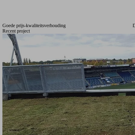
Goede prijs-kwaliteitsverhouding
D
Recent project