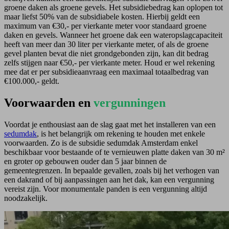
groene daken als groene gevels. Het subsidiebedrag kan oplopen tot
maar liefst 50% van de subsidiabele kosten. Hierbij geldt een
maximum van €30,- per vierkante meter voor standaard groene
daken en gevels. Wanneer het groene dak een wateropslagcapaciteit
heeft van meer dan 30 liter per vierkante meter, of als de groene
gevel planten bevat die niet grondgebonden zijn, kan dit bedrag
zelfs stijgen naar €50,- per vierkante meter. Houd er wel rekening
mee dat er per subsidieaanvraag een maximaal totaalbedrag van
€100.000,- geldt.
Voorwaarden en
vergunningen
Voordat je enthousiast aan de slag gaat met het installeren van een
sedumdak
, is het belangrijk om rekening te houden met enkele
voorwaarden. Zo is de subsidie sedumdak Amsterdam enkel
beschikbaar voor bestaande of te vernieuwen platte daken van 30 m²
en groter op gebouwen ouder dan 5 jaar binnen de
gemeentegrenzen. In bepaalde gevallen, zoals bij het verhogen van
een dakrand of bij aanpassingen aan het dak, kan een vergunning
vereist zijn. Voor monumentale panden is een vergunning altijd
noodzakelijk.