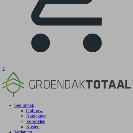
2
Sedumdak
Opbouw
Aanleggen
Voordelen
Kosten
Varianten