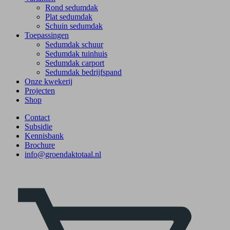
Rond sedumdak
Plat sedumdak
Schuin sedumdak
Toepassingen
Sedumdak schuur
Sedumdak tuinhuis
Sedumdak carport
Sedumdak bedrijfspand
Onze kwekerij
Projecten
Shop
Contact
Subsidie
Kennisbank
Brochure
info@groendaktotaal.nl