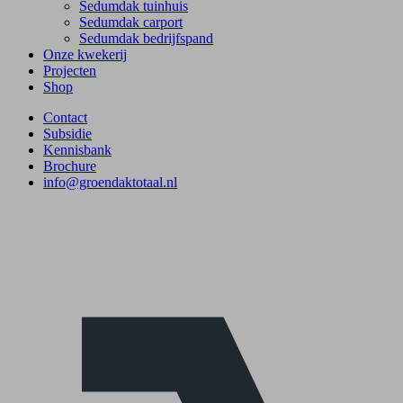
Sedumdak tuinhuis
Sedumdak carport
Sedumdak bedrijfspand
Onze kwekerij
Projecten
Shop
Contact
Subsidie
Kennisbank
Brochure
info@groendaktotaal.nl