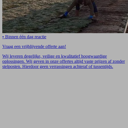
• Binnen één dag reactie
Vraag een vrijblijvende offerte aan!
Wij leveren degelijke, veilige en kwalitatief hoogwaardige
oplossingen. Wij geven in onze offertes altijd vaste prijzen af zonder
stelposten. Hierdoor geen verrassingen achteraf of tussentijds.