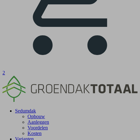
2
Sedumdak
Opbouw
Aanleggen
Voordelen
Kosten
Varianten