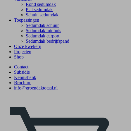
Rond sedumdak
Plat sedumdak
Schuin sedumdak
Toepassingen
Sedumdak schuur
Sedumdak tuinhuis
Sedumdak carport
Sedumdak bedrijfspand
Onze kwekerij
Projecten
Shop
Contact
Subsidie
Kennisbank
Brochure
info@groendaktotaal.nl