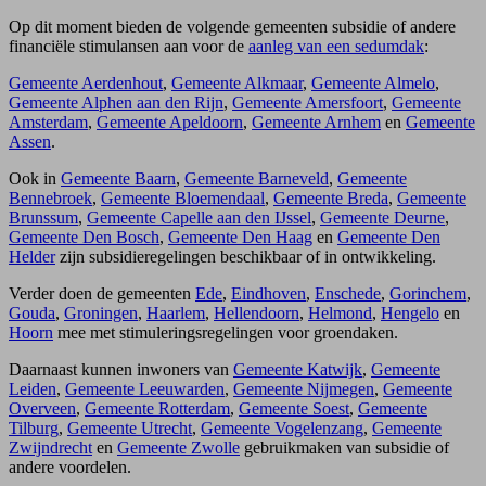
Op dit moment bieden de volgende gemeenten subsidie of andere
financiële stimulansen aan voor de
aanleg van een sedumdak
:
Gemeente Aerdenhout
,
Gemeente Alkmaar
,
Gemeente Almelo
,
Gemeente Alphen aan den Rijn
,
Gemeente Amersfoort
,
Gemeente
Amsterdam
,
Gemeente Apeldoorn
,
Gemeente Arnhem
en
Gemeente
Assen
.
Ook in
Gemeente Baarn
,
Gemeente Barneveld
,
Gemeente
Bennebroek
,
Gemeente Bloemendaal
,
Gemeente Breda
,
Gemeente
Brunssum
,
Gemeente Capelle aan den IJssel
,
Gemeente Deurne
,
Gemeente Den Bosch
,
Gemeente Den Haag
en
Gemeente Den
Helder
zijn subsidieregelingen beschikbaar of in ontwikkeling.
Verder doen de gemeenten
Ede
,
Eindhoven
,
Enschede
,
Gorinchem
,
Gouda
,
Groningen
,
Haarlem
,
Hellendoorn
,
Helmond
,
Hengelo
en
Hoorn
mee met stimuleringsregelingen voor groendaken.
Daarnaast kunnen inwoners van
Gemeente Katwijk
,
Gemeente
Leiden
,
Gemeente Leeuwarden
,
Gemeente Nijmegen
,
Gemeente
Overveen
,
Gemeente Rotterdam
,
Gemeente Soest
,
Gemeente
Tilburg
,
Gemeente Utrecht
,
Gemeente Vogelenzang
,
Gemeente
Zwijndrecht
en
Gemeente Zwolle
gebruikmaken van subsidie of
andere voordelen.