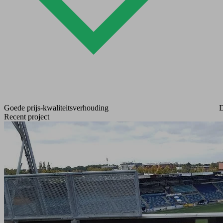
Goede prijs-kwaliteitsverhouding
D
Recent project