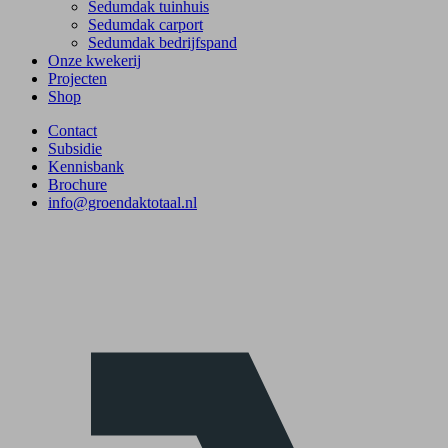
Sedumdak tuinhuis
Sedumdak carport
Sedumdak bedrijfspand
Onze kwekerij
Projecten
Shop
Contact
Subsidie
Kennisbank
Brochure
info@groendaktotaal.nl