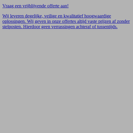
Vraag een vrijblijvende offerte aan!
Wij leveren degelijke, veilige en kwalitatief hoogwaardige
oplossingen. Wij geven in onze offertes altijd vaste prijzen af zonder
stelposten. Hierdoor geen verrassingen achteraf of tussentijds.