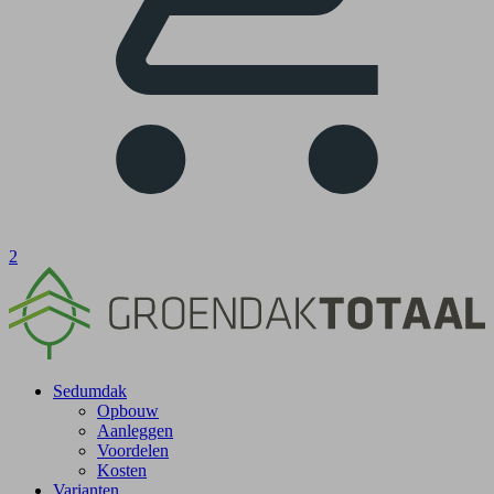
2
Sedumdak
Opbouw
Aanleggen
Voordelen
Kosten
Varianten