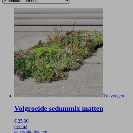
Toevoegen
Volgroeide sedummix matten
€
25,00
per m2
aan winkelwagen